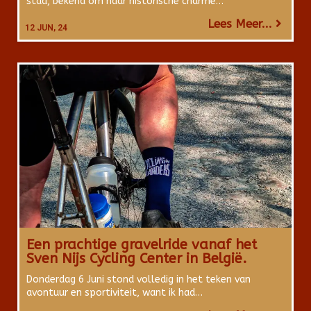
stad, bekend om haar historische charme…
Lees Meer...
12
JUN, 24
Een prachtige gravelride vanaf het
Sven Nijs Cycling Center in België.
Donderdag 6 Juni stond volledig in het teken van
avontuur en sportiviteit, want ik had…