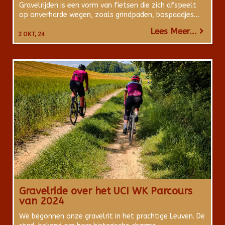
Gravelrijden is een vorm van fietsen die zich afspeelt
op onverharde wegen, zoals grindpaden, bospaadjes…
Lees Meer...
2
OKT, 24
Gravelride over het UCI WK Parcours
van 2024
We begonnen onze gravelrit in het prachtige Leuven. De