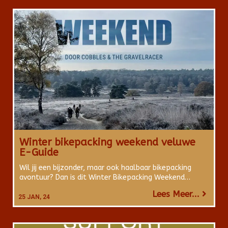
Winter bikepacking weekend veluwe
E-Guide
Wil jij een bijzonder, maar ook haalbaar bikepacking
avontuur? Dan is dit Winter Bikepacking Weekend…
Lees Meer...
25
JAN, 24