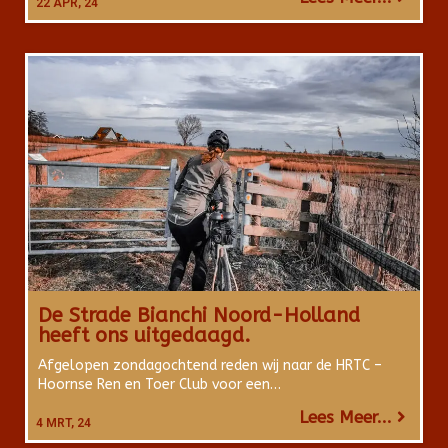
22
APR, 24
De Strade Bianchi Noord-Holland
heeft ons uitgedaagd.
Afgelopen zondagochtend reden wij naar de HRTC –
Hoornse Ren en Toer Club voor een…
Lees Meer...
4
MRT, 24