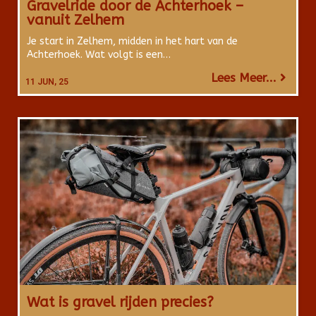
Gravelride door de Achterhoek –
vanuit Zelhem
Je start in Zelhem, midden in het hart van de
Achterhoek. Wat volgt is een…
Lees Meer...
11
JUN, 25
Wat is gravel rijden precies?