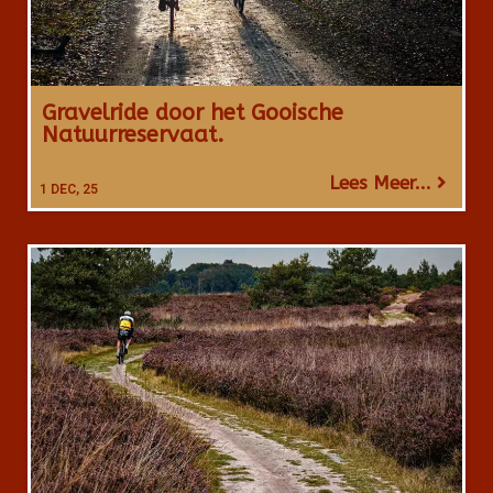
Gravelride door het Gooische
Natuurreservaat.
Lees Meer...
1
DEC, 25