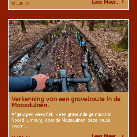
Lees Meer...
10
JUN, 24
Verkenning van een gravelroute in de
Maasduinen.
Afgelopen week heb ik een gravelride gemaakt in
Noord-Limburg, door de Maasduinen, deze route
kwam…
Lees Meer...