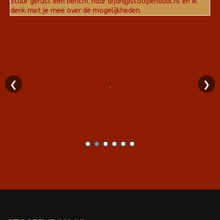
Stuur gerust een bericht naar arjan@stoopendaal.nl en ik
denk met je mee over de mogelijkheden.
❮
❯