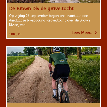
De Brown Divide graveltocht
Op vrijdag 26 september begon ons avontuur: een
driedaagse bikepacking-graveltocht over de Brown
Divide, van…
Lees Meer...
6
OKT, 25