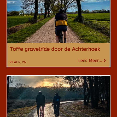
Toffe gravelride door de Achterhoek
Lees Meer...
21
APR, 26