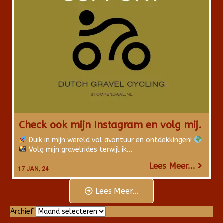
Check ook mijn Instagram en volg mij.
Duik in mijn wereld vol avontuur en ontdekkingen!
Volg mijn gravelrides terwijl ik…
Lees Meer...
17
JAN, 24
Lees Meer...
Archief
Archief