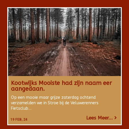
Kootwijks Mooiste had zijn naam eer
aangedaan.
Op een mooie maar grijze zaterdag ochtend
verzamelden we in Stroe bij de Veluwerenners
Fietsclub…
Lees Meer...
19
FEB, 24