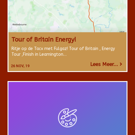
Tour of Britain Energy!
Ritje op de Tacx met Fulgaz! Tour of Britain , Energy
Tour ,Finish in Leamington…
Lees Meer...
26
NOV, 19