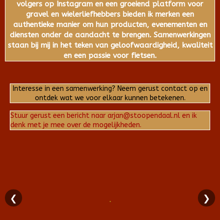
volgers op Instagram en een groeiend platform voor
gravel en wielerliefhebbers bieden ik merken een
authentieke manier om hun producten, evenementen en
diensten onder de aandacht te brengen. Samenwerkingen
staan bij mij in het teken van geloofwaardigheid, kwaliteit
en een passie voor fietsen.
Interesse in een samenwerking? Neem gerust contact op en
ontdek wat we voor elkaar kunnen betekenen.
Stuur gerust een bericht naar arjan@stoopendaal.nl en ik
denk met je mee over de mogelijkheden.
❮
❯