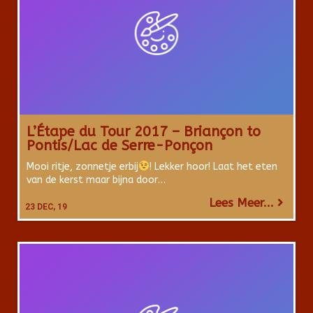
L’Étape du Tour 2017 – Briançon to
Pontis/Lac de Serre-Ponçon
Mooi ritje, zonnetje erbij
! Lekker hoor! Laat het eten
van de kerst maar bijna door…
Lees Meer...
23
DEC, 19