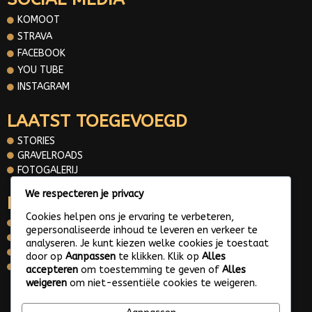
KOMOOT
STRAVA
FACEBOOK
YOU TUBE
INSTAGRAM
LAATST TOEGEVOEGD
STORIES
GRAVELROADS
FOTOGALERIJ
We respecteren je privacy
INFORMATIE
Cookies helpen ons je ervaring te verbeteren,
OVER MIJ
gepersonaliseerde inhoud te leveren en verkeer te
CONTACT
analyseren. Je kunt kiezen welke cookies je toestaat
PRIVACY POLICY
door op
Aanpassen
te klikken. Klik op
Alles
WHATS APP ME
accepteren
om toestemming te geven of
Alles
weigeren
om niet-essentiële cookies te weigeren.
© 2025 Gravelroads area around the Netherlands